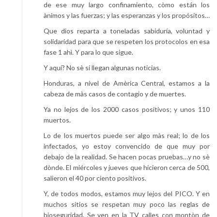
de ese muy largo confinamiento, còmo están los
ànimos y las fuerzas; y las esperanzas y los propósitos…
Que dios reparta a toneladas sabiduría, voluntad y
solidaridad para que se respeten los protocolos en esa
fase 1 ahì. Y para lo que sigue.
Y aquí? No sè si llegan algunas noticias.
Honduras, a nivel de Amèrica Central, estamos a la
cabeza de màs casos de contagio y de muertes.
Ya no lejos de los 2000 casos positivos; y unos 110
muertos.
Lo de los muertos puede ser algo màs real; lo de los
infectados, yo estoy convencido de que muy por
debajo de la realidad. Se hacen pocas pruebas…y no sè
dònde. El miércoles y jueves que hicieron cerca de 500,
salieron el 40 por ciento positivos.
Y, de todos modos, estamos muy lejos del PICO. Y en
muchos sitios se respetan muy poco las reglas de
bioseguridad. Se ven en la TV calles con montòn de