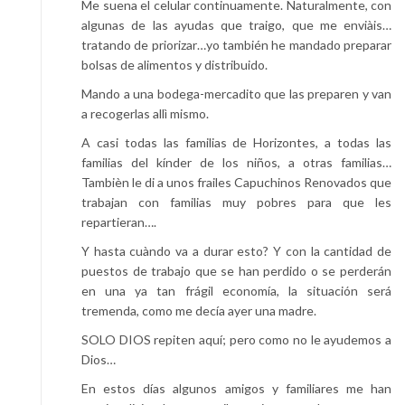
Me suena el celular continuamente. Naturalmente, con
algunas de las ayudas que traigo, que me enviàis…
tratando de priorizar…yo también he mandado preparar
bolsas de alimentos y distribuido.
Mando a una bodega-mercadito que las preparen y van
a recogerlas allì mismo.
A casi todas las familias de Horizontes, a todas las
familias del kínder de los niños, a otras familias…
Tambièn le di a unos frailes Capuchinos Renovados que
trabajan con familias muy pobres para que les
repartieran….
Y hasta cuàndo va a durar esto? Y con la cantidad de
puestos de trabajo que se han perdido o se perderán
en una ya tan frágil economía, la situación será
tremenda, como me decía ayer una madre.
SOLO DIOS repiten aquí; pero como no le ayudemos a
Dios…
En estos días algunos amigos y familiares me han