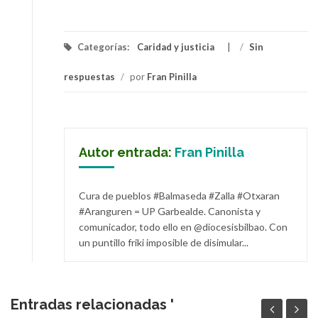
Link
Categorías:
Caridad y justicia
/
Sin
respuestas
/
por
Fran Pinilla
Autor entrada:
Fran Pinilla
Cura de pueblos #Balmaseda #Zalla #Otxaran
#Aranguren = UP Garbealde. Canonista y
comunicador, todo ello en @diocesisbilbao. Con
un puntillo friki imposible de disimular...
Entradas relacionadas '