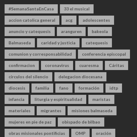
#SemanaSantaEnCasa
33 el musical
accion catolica general
acg
adolescentes
anuncio y catequesis
aranguren
bakeola
Balmaseda
caridad y justicia
catequesis
comunion y corresponsabilidad
conferencia episcopal
confirmacion
coronavirus
cuaresma
Cáritas
círculos del silencio
delegacion diocesana
diocesis
familia
fano
formación
idtp
infancia
liturgia y espiritualidad
maristas
materiales
migrantes
misiones balmaseda
mujeres en pie de paz
obispado de bilbao
obras misionales pontificias
OMP
oración