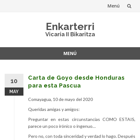
Menú
Saltar
Enkarterri
al
Vicaría II Bikaritza
contenido
MENÚ
Saltar
al
contenido
Carta de Goyo desde Honduras
10
para esta Pascua
MAY
Comayagua, 10 de mayo del 2020
Queridas amigas y amigos:
Preguntar en estas circunstancias COMO ESTAIS,
parece un poco irónico o ingenuo…
Pero no, con toda sinceridad y verdad lo hago. Después