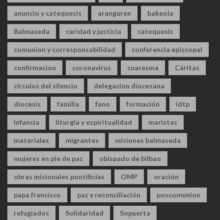
anuncio y catequesis
aranguren
bakeola
Balmaseda
caridad y justicia
catequesis
comunion y corresponsabilidad
conferencia episcopal
confirmacion
coronavirus
cuaresma
Cáritas
círculos del silencio
delegacion diocesana
diocesis
familia
fano
formación
idtp
infancia
liturgia y espiritualidad
maristas
materiales
migrantes
misiones balmaseda
mujeres en pie de paz
obispado de bilbao
obras misionales pontificias
OMP
oración
papa francisco
paz y reconciliación
poscomunion
refugiados
Solidaridad
Sopuerta