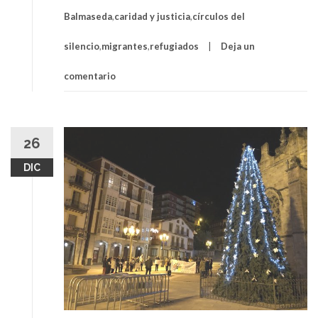
Balmaseda
,
caridad y justicia
,
círculos del
silencio
,
migrantes
,
refugiados
Deja un
comentario
26
DIC