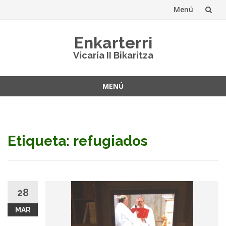
Menú
Saltar
Enkarterri
al
Vicaría II Bikaritza
contenido
MENÚ
Saltar
al
contenido
Etiqueta: refugiados
28
MAR