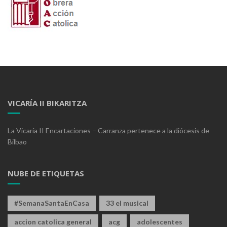
VICARÍA II BIKARITZA
La Vicaría II Encartaciones – Carranza pertenece a la diócesis de
Bilbao
NUBE DE ETIQUETAS
#SemanaSantaEnCasa
33 el musical
accion catolica general
acg
adolescentes