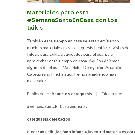
Materiales para esta
#SemanaSantaEnCasa con los
txikis
También este tiempo en casa se están emitiendo
muchos materiales para catequesis familiar, revistas de
Iglesia para txikis, actividades para ellos… para
aprovechar este tiempo en casa. Aquí os dejamos
algunos de ellos: – Materiales Delegación Anuncio-
Catequesis: Pincha aquí. Iremos añadiendo más
materiales…
Publicado en:
Anuncio y catequesis
Etiquetado:
#SemanaSantaEnCasa
,
anuncio y
catequesis
,
delegacion
diocesana
,
dibujos
,
fano
,
infancia
,
juventud
,
materiales
,
obr