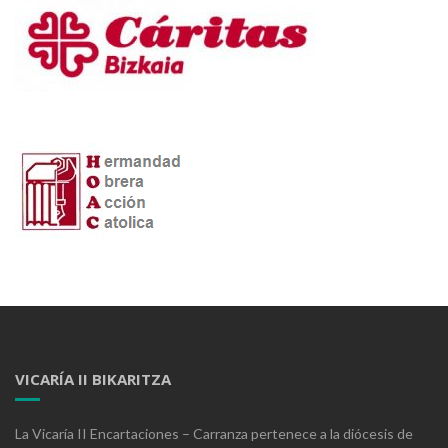
VICARÍA II BIKARITZA
La Vicaría II Encartaciones – Carranza pertenece a la diócesis de