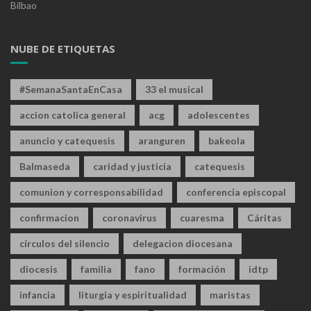
Bilbao
NUBE DE ETIQUETAS
#SemanaSantaEnCasa
33 el musical
accion catolica general
acg
adolescentes
anuncio y catequesis
aranguren
bakeola
Balmaseda
caridad y justicia
catequesis
comunion y corresponsabilidad
conferencia episcopal
confirmacion
coronavirus
cuaresma
Cáritas
círculos del silencio
delegacion diocesana
diocesis
familia
fano
formación
idtp
infancia
liturgia y espiritualidad
maristas