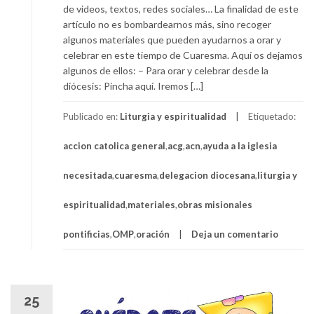
de videos, textos, redes sociales… La finalidad de este
artículo no es bombardearnos más, sino recoger
algunos materiales que pueden ayudarnos a orar y
celebrar en este tiempo de Cuaresma. Aquí os dejamos
algunos de ellos: – Para orar y celebrar desde la
diócesis: Pincha aquí. Iremos […]
Publicado en:
Liturgia y espiritualidad
Etiquetado:
accion catolica general
,
acg
,
acn
,
ayuda a la iglesia
necesitada
,
cuaresma
,
delegacion diocesana
,
liturgia y
espiritualidad
,
materiales
,
obras misionales
pontificias
,
OMP
,
oración
Deja un comentario
25