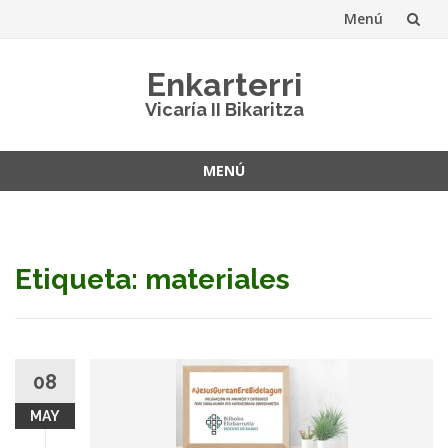
Menú
Saltar
Enkarterri
al
Vicaría II Bikaritza
contenido
MENÚ
Saltar
al
contenido
Etiqueta: materiales
08
MAY