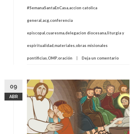
#SemanaSantaEnCasa
,
accion catolica
general
,
acg
,
conferencia
episcopal
,
cuaresma
,
delegacion diocesana
,
liturgia y
espiritualidad
,
materiales
,
obras misionales
pontificias
,
OMP
,
oración
Deja un comentario
09
ABR