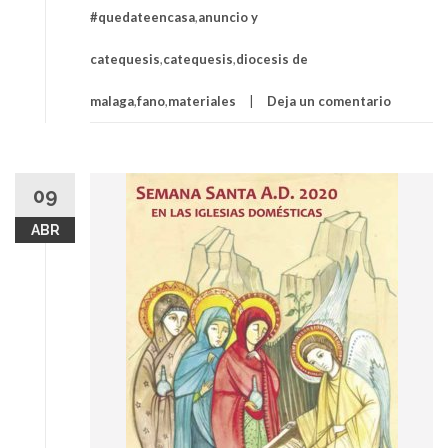
#quedateencasa
,
anuncio y
catequesis
,
catequesis
,
diocesis de
malaga
,
fano
,
materiales
Deja un comentario
09
ABR