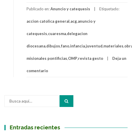
Publicado en:
Anuncio y catequesis
Etiquetado:
accion catolica general
,
acg
,
anuncio y
catequesis
,
cuaresma
,
delegacion
diocesana
,
dibujos
,
fano
,
infancia
,
juventud
,
materiales
,
obr
misionales pontificias
,
OMP
,
revista gesto
Deja un
comentario
Buscar
por:
Entradas recientes