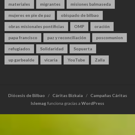
materiales
migrantes
misiones balmaseda
mujeres en pie de paz
obispado de bilbao
obras misionales pontificias
OMP
oración
papa francisco
paz y reconciliación
poscomunion
refugiados
Solidaridad
Sopuerta
up garbealde
vicaria
YouTube
Zalla
Diócesis de Bilbao
Cáritas Bizkaia
Campañas Cáritas
Islemag
funciona gracias a
WordPress