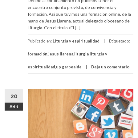
Debido al confinamiento no pudimos tener el
encuentro conjunto previsto, de convivencia y
formación. Así que tuvimos una formación online, de la
mano de Jesús Llarena, actual delegado diocesano de
Liturgia. Con el título «El […]
Publicado en:
Liturgia y espiritualidad
Etiquetado:
formación
,
jesus llarena
,
liturgia
,
liturgia y
espiritualidad
,
up garbealde
Deja un comentario
20
ABR