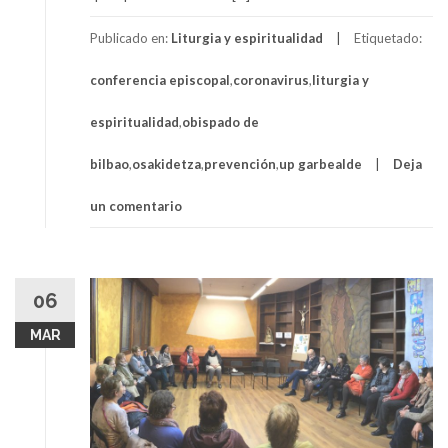
Publicado en:
Liturgia y espiritualidad
Etiquetado:
conferencia episcopal
,
coronavirus
,
liturgia y
espiritualidad
,
obispado de
bilbao
,
osakidetza
,
prevención
,
up garbealde
Deja
un comentario
06
MAR