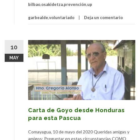
bilbao
,
osakidetza
,
prevención
,
up
garbealde
,
voluntariado
Deja un comentario
10
MAY
Carta de Goyo desde Honduras
para esta Pascua
Comayagua, 10 de mayo del 2020 Queridas amigas y
amigos: Preguntar en estas circunstancias COMO