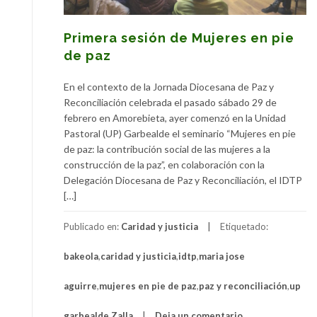
Primera sesión de Mujeres en pie
de paz
En el contexto de la Jornada Diocesana de Paz y
Reconciliación celebrada el pasado sábado 29 de
febrero en Amorebieta, ayer comenzó en la Unidad
Pastoral (UP) Garbealde el seminario “Mujeres en pie
de paz: la contribución social de las mujeres a la
construcción de la paz”, en colaboración con la
Delegación Diocesana de Paz y Reconciliación, el IDTP
[…]
Publicado en:
Caridad y justicia
Etiquetado:
bakeola
,
caridad y justicia
,
idtp
,
maria jose
aguirre
,
mujeres en pie de paz
,
paz y reconciliación
,
up
garbealde
,
Zalla
Deja un comentario