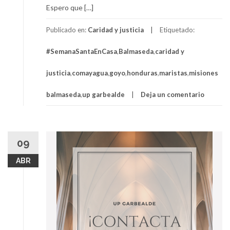
Espero que […]
Publicado en:
Caridad y justicia
Etiquetado:
#SemanaSantaEnCasa
,
Balmaseda
,
caridad y
justicia
,
comayagua
,
goyo
,
honduras
,
maristas
,
misiones
balmaseda
,
up garbealde
Deja un comentario
09
ABR