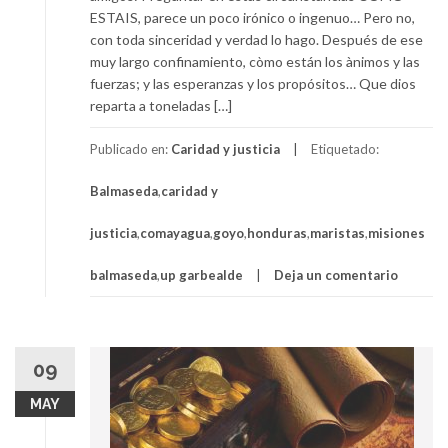
ESTAIS, parece un poco irónico o ingenuo… Pero no,
con toda sinceridad y verdad lo hago. Después de ese
muy largo confinamiento, còmo están los ànimos y las
fuerzas; y las esperanzas y los propósitos… Que dios
reparta a toneladas […]
Publicado en:
Caridad y justicia
Etiquetado:
Balmaseda
,
caridad y
justicia
,
comayagua
,
goyo
,
honduras
,
maristas
,
misiones
balmaseda
,
up garbealde
Deja un comentario
09
MAY