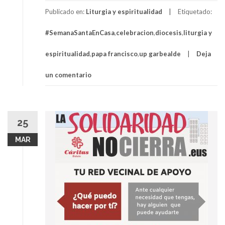
Publicado en:
Liturgia y espiritualidad
Etiquetado:
#SemanaSantaEnCasa
,
celebracion
,
diocesis
,
liturgia y
espiritualidad
,
papa francisco
,
up garbealde
Deja
un comentario
25
MAR