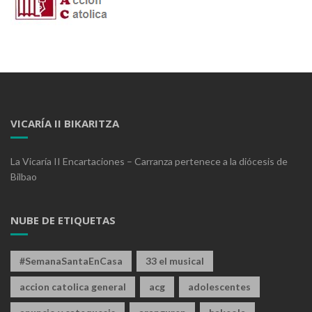
VICARÍA II BIKARITZA
La Vicaría II Encartaciones – Carranza pertenece a la diócesis de
Bilbao
NUBE DE ETIQUETAS
#SemanaSantaEnCasa
33 el musical
accion catolica general
acg
adolescentes