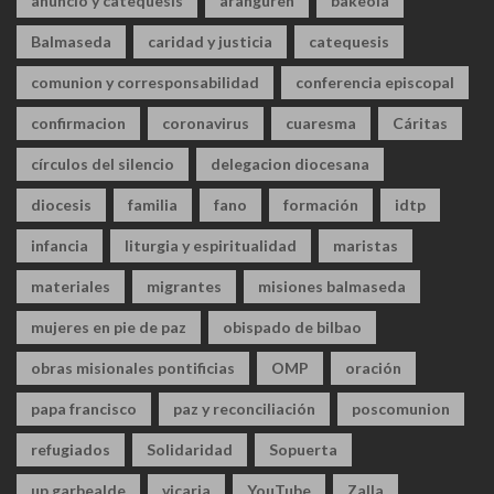
anuncio y catequesis
aranguren
bakeola
Balmaseda
caridad y justicia
catequesis
comunion y corresponsabilidad
conferencia episcopal
confirmacion
coronavirus
cuaresma
Cáritas
círculos del silencio
delegacion diocesana
diocesis
familia
fano
formación
idtp
infancia
liturgia y espiritualidad
maristas
materiales
migrantes
misiones balmaseda
mujeres en pie de paz
obispado de bilbao
obras misionales pontificias
OMP
oración
papa francisco
paz y reconciliación
poscomunion
refugiados
Solidaridad
Sopuerta
up garbealde
vicaria
YouTube
Zalla