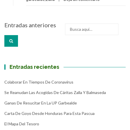
Navegación
Entradas anteriores
Buscar
de
por:
entradas
Entradas recientes
Colaborar En Tiempos De Coronavirus
Se Reanudan Las Acogidas De Cáritas Zalla Y Balmaseda
Ganas De Resucitar En La UP Garbealde
Carta De Goyo Desde Honduras Para Esta Pascua
El Mapa Del Tesoro