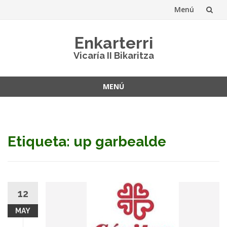
Menú
Saltar
Enkarterri
al
Vicaría II Bikaritza
contenido
MENÚ
Saltar
al
contenido
Etiqueta: up garbealde
12
MAY