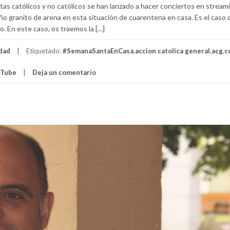
tas católicos y no católicos se han lanzado a hacer conciertos en stream
ño granito de arena en esta situación de cuarentena en casa. Es el caso 
o. En este caso, os traemos la […]
dad
Etiquetado:
#SemanaSantaEnCasa
,
accion catolica general
,
acg
,
c
uTube
Deja un comentario