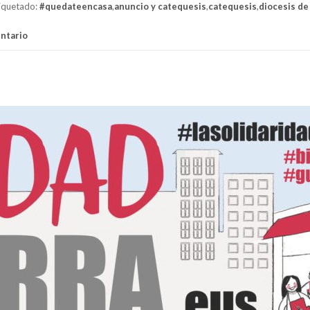
iquetado:
#quedateencasa
,
anuncio y catequesis
,
catequesis
,
diocesis de
ntario