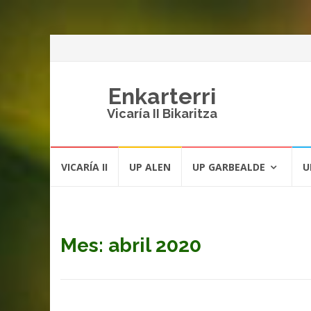
Enkarterri
Vicaría II Bikaritza
Saltar
VICARÍA II
UP ALEN
UP GARBEALDE
U
al
contenido
Mes: abril 2020