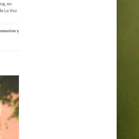
ing, en
de La Voz
omunion y