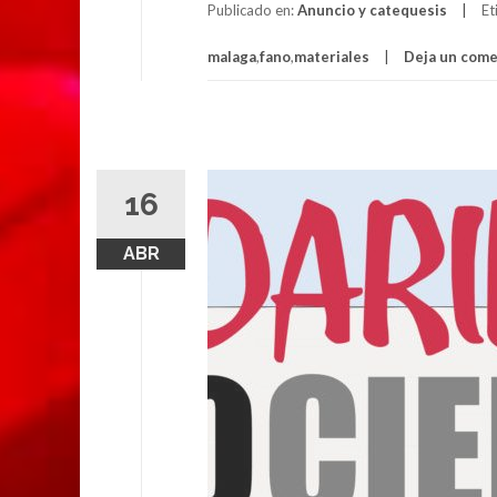
Publicado en:
Anuncio y catequesis
Et
malaga
,
fano
,
materiales
Deja un come
16
ABR