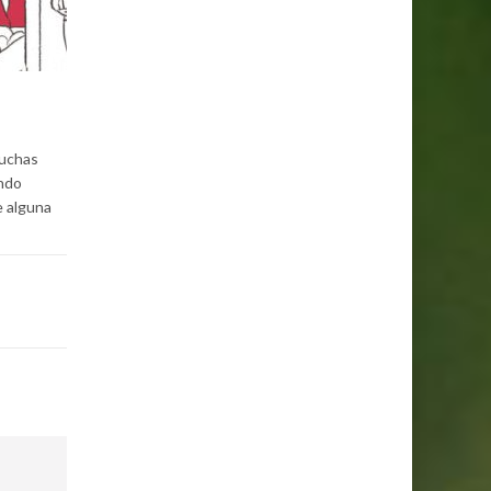
muchas
endo
e alguna