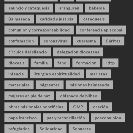
anuncio y catequesis
aranguren
bakeola
Balmaseda
caridad y justicia
catequesis
comunion y corresponsabilidad
conferencia episcopal
confirmacion
coronavirus
cuaresma
Cáritas
círculos del silencio
delegacion diocesana
diocesis
familia
fano
formación
idtp
infancia
liturgia y espiritualidad
maristas
materiales
migrantes
misiones balmaseda
mujeres en pie de paz
obispado de bilbao
obras misionales pontificias
OMP
oración
papa francisco
paz y reconciliación
poscomunion
refugiados
Solidaridad
Sopuerta