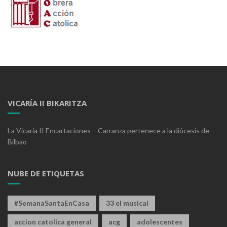
VICARÍA II BIKARITZA
La Vicaría II Encartaciones – Carranza pertenece a la diócesis de
Bilbao
NUBE DE ETIQUETAS
#SemanaSantaEnCasa
33 el musical
accion catolica general
acg
adolescentes