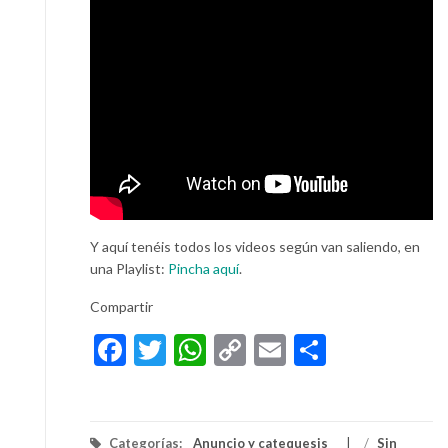
Y aquí tenéis todos los videos según van saliendo, en
una Playlist:
Pincha aquí
.
Compartir
Facebook
Twitter
WhatsApp
Copy
Email
Compart
Link
Categorías:
Anuncio y catequesis
/
Sin