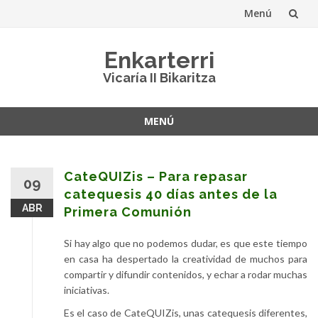
Menú
Saltar
Enkarterri
al
Vicaría II Bikaritza
contenido
MENÚ
Saltar
al
contenido
CateQUIZis – Para repasar
09
catequesis 40 días antes de la
ABR
Primera Comunión
Si hay algo que no podemos dudar, es que este tiempo
en casa ha despertado la creatividad de muchos para
compartir y difundir contenidos, y echar a rodar muchas
iniciativas.
Es el caso de CateQUIZis, unas catequesis diferentes,