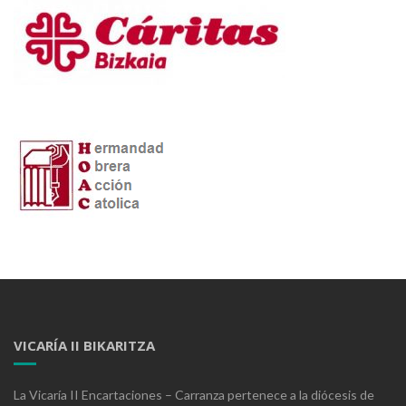
VICARÍA II BIKARITZA
La Vicaría II Encartaciones – Carranza pertenece a la diócesis de