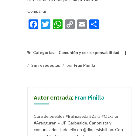
Compartir
Facebook
Twitter
WhatsApp
Copy
Email
Compart
Link
Categorías:
Comunión y corresponsabilidad
/
Sin respuestas
/
por
Fran Pinilla
Autor entrada:
Fran Pinilla
Cura de pueblos #Balmaseda #Zalla #Otxaran
#Aranguren = UP Garbealde. Canonista y
comunicador, todo ello en @diocesisbilbao. Con