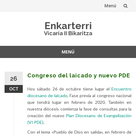
Menú
Saltar
Enkarterri
al
Vicaría II Bikaritza
contenido
MENÚ
Saltar
al
contenido
Congreso del laicado y nuevo PDE
26
Hoy sábado 26 de octubre tiene lugar el
Encuentro
OCT
diocesano de laicado
, Fase previa al congreso nacional
que tendrá lugar en febrero de 2020. También en
nuestra diócesis comienza la fase de consultas para la
creación del nuevo
Plan Diocesano de Evangelización
(VI PDE)
.
Con el lema «Pueblo de Dios en salida», en febrero de