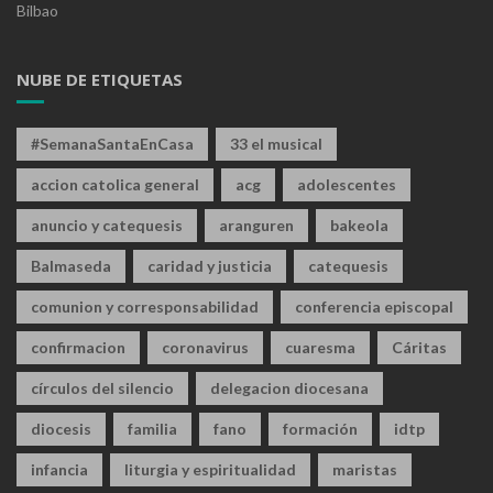
Bilbao
NUBE DE ETIQUETAS
#SemanaSantaEnCasa
33 el musical
accion catolica general
acg
adolescentes
anuncio y catequesis
aranguren
bakeola
Balmaseda
caridad y justicia
catequesis
comunion y corresponsabilidad
conferencia episcopal
confirmacion
coronavirus
cuaresma
Cáritas
círculos del silencio
delegacion diocesana
diocesis
familia
fano
formación
idtp
infancia
liturgia y espiritualidad
maristas