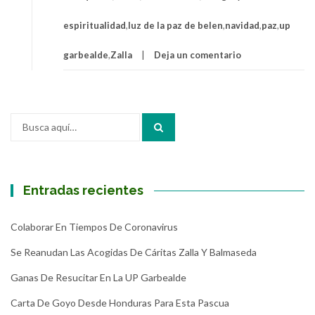
espiritualidad
,
luz de la paz de belen
,
navidad
,
paz
,
up
garbealde
,
Zalla
Deja un comentario
Buscar
por:
Entradas recientes
Colaborar En Tiempos De Coronavirus
Se Reanudan Las Acogidas De Cáritas Zalla Y Balmaseda
Ganas De Resucitar En La UP Garbealde
Carta De Goyo Desde Honduras Para Esta Pascua