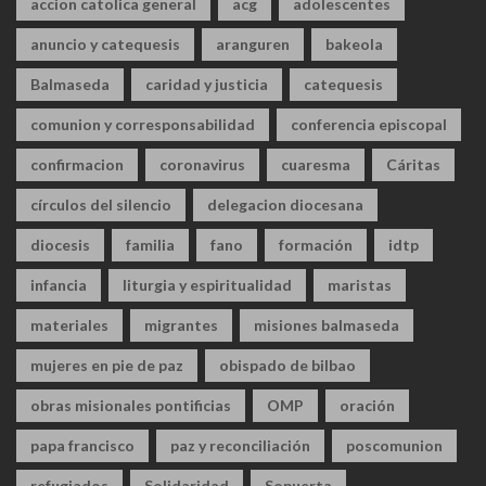
accion catolica general
acg
adolescentes
anuncio y catequesis
aranguren
bakeola
Balmaseda
caridad y justicia
catequesis
comunion y corresponsabilidad
conferencia episcopal
confirmacion
coronavirus
cuaresma
Cáritas
círculos del silencio
delegacion diocesana
diocesis
familia
fano
formación
idtp
infancia
liturgia y espiritualidad
maristas
materiales
migrantes
misiones balmaseda
mujeres en pie de paz
obispado de bilbao
obras misionales pontificias
OMP
oración
papa francisco
paz y reconciliación
poscomunion
refugiados
Solidaridad
Sopuerta