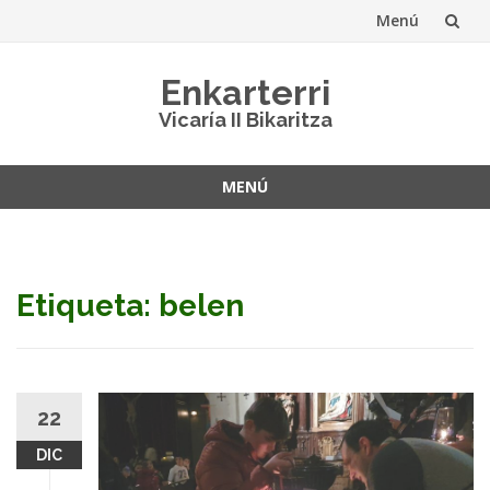
Menú
Saltar
Enkarterri
al
Vicaría II Bikaritza
contenido
MENÚ
Saltar
al
contenido
Etiqueta: belen
22
DIC