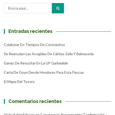
Buscar
por:
Entradas recientes
Colaborar En Tiempos De Coronavirus
Se Reanudan Las Acogidas De Cáritas Zalla Y Balmaseda
Ganas De Resucitar En La UP Garbealde
Carta De Goyo Desde Honduras Para Esta Pascua
El Mapa Del Tesoro
Comentarios recientes
Vicky Sainz-Ezkerra
en
Convivencia Poscomunión Confirmación –