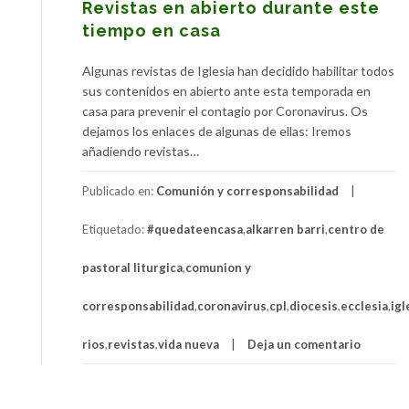
Revistas en abierto durante este
tiempo en casa
Algunas revistas de Iglesia han decidido habilitar todos
sus contenidos en abierto ante esta temporada en
casa para prevenir el contagio por Coronavirus. Os
dejamos los enlaces de algunas de ellas: Iremos
añadiendo revistas…
Publicado en:
Comunión y corresponsabilidad
Etiquetado:
#quedateencasa
,
alkarren barri
,
centro de
pastoral liturgica
,
comunion y
corresponsabilidad
,
coronavirus
,
cpl
,
diocesis
,
ecclesia
,
igl
rios
,
revistas
,
vida nueva
Deja un comentario