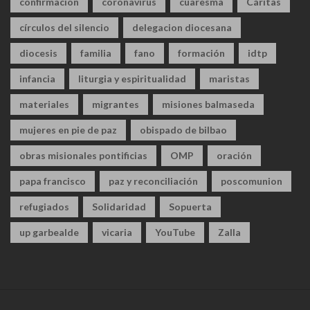
confirmacion
coronavirus
cuaresma
Cáritas
círculos del silencio
delegacion diocesana
diocesis
familia
fano
formación
idtp
infancia
liturgia y espiritualidad
maristas
materiales
migrantes
misiones balmaseda
mujeres en pie de paz
obispado de bilbao
obras misionales pontificias
OMP
oración
papa francisco
paz y reconciliación
poscomunion
refugiados
Solidaridad
Sopuerta
up garbealde
vicaria
YouTube
Zalla