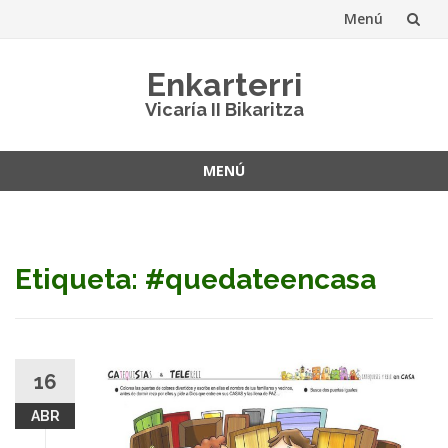
Menú
Saltar
Enkarterri
al
Vicaría II Bikaritza
contenido
MENÚ
Saltar
al
contenido
Etiqueta: #quedateencasa
16
ABR