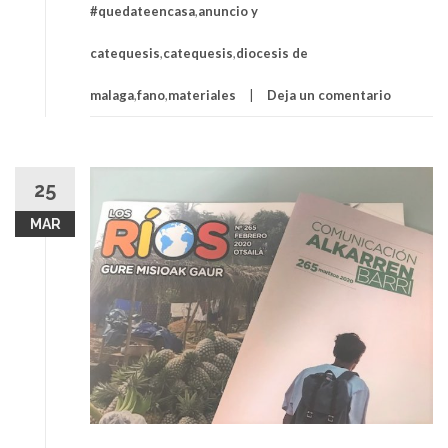
#quedateencasa
,
anuncio y
catequesis
,
catequesis
,
diocesis de
malaga
,
fano
,
materiales
Deja un comentario
25
MAR