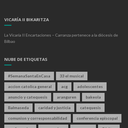
VICARÍA II BIKARITZA
La Vicaría II Encartaciones – Carranza pertenece a la diócesis de
Bilbao
NUBE DE ETIQUETAS
#SemanaSantaEnCasa
33 el musical
accion catolica general
acg
adolescentes
anuncio y catequesis
aranguren
bakeola
Balmaseda
caridad y justicia
catequesis
comunion y corresponsabilidad
conferencia episcopal