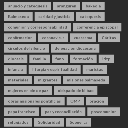
anuncio y catequesis
aranguren
bakeola
Balmaseda
caridad y justicia
catequesis
comunion y corresponsabilidad
conferencia episcopal
confirmacion
coronavirus
cuaresma
Cáritas
círculos del silencio
delegacion diocesana
diocesis
familia
fano
formación
idtp
infancia
liturgia y espiritualidad
maristas
materiales
migrantes
misiones balmaseda
mujeres en pie de paz
obispado de bilbao
obras misionales pontificias
OMP
oración
papa francisco
paz y reconciliación
poscomunion
refugiados
Solidaridad
Sopuerta