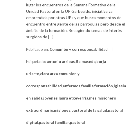
lugar los encuentros de la Semana Formativa de la
Unidad Pastoral en la UP Garbealde, iniciativa ya
emprendida por otras UPs y que busca momentos de
encuentro entre gente de las parroquias pero desde el
ámbito de la formación. Recogiendo temas de interés
surgidos de […]
Publicado en:
Comunión y corresponsabilidad
Etiquetado:
antonio arribas
,
Balmaseda
,
borja
uriarte
,
clara arza
,
comunion y
corresponsabilidad
,
enfermos
,
familia
,
formación
,
iglesia
en salida
,
jovenes
,
laura etxeverria
,
mes misionero
extraordinario
,
misiones
,
pastoral de la salud
,
pastoral
digital
,
pastoral familiar
,
pastoral