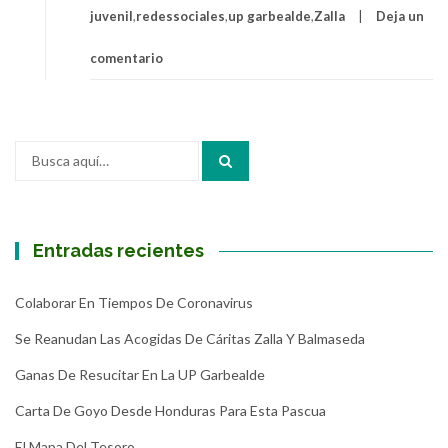
juvenil
,
redessociales
,
up garbealde
,
Zalla
Deja un
comentario
Buscar
por:
Entradas recientes
Colaborar En Tiempos De Coronavirus
Se Reanudan Las Acogidas De Cáritas Zalla Y Balmaseda
Ganas De Resucitar En La UP Garbealde
Carta De Goyo Desde Honduras Para Esta Pascua
El Mapa Del Tesoro