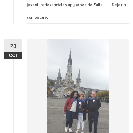
juvenil
,
redessociales
,
up garbealde
,
Zalla
Deja un
comentario
23
OCT