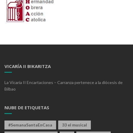
VICARÍA II BIKARITZA
La Vicaría II Encartaciones – Carranza pertenece a la diócesis de
Bilbao
NUBE DE ETIQUETAS
#SemanaSantaEnCasa
33 el musical