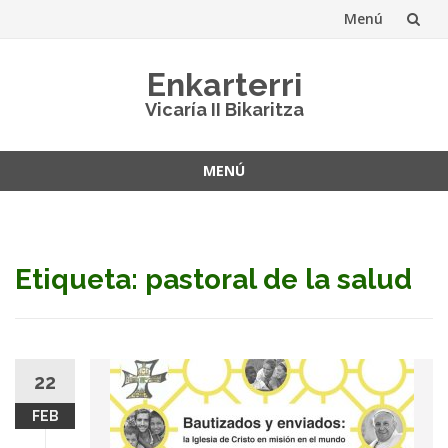
Menú
Saltar
Enkarterri
al
Vicaría II Bikaritza
contenido
MENÚ
Saltar
al
contenido
Etiqueta: pastoral de la salud
22
FEB