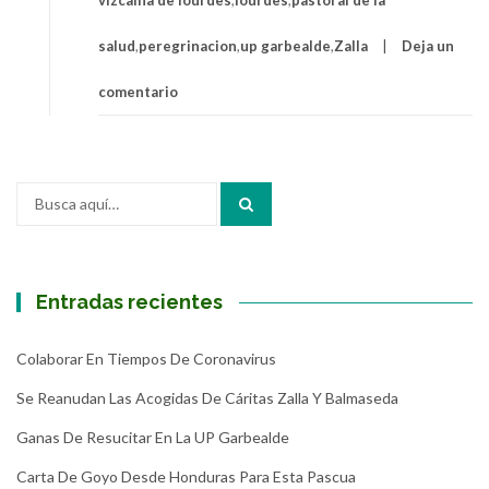
vizcaina de lourdes
,
lourdes
,
pastoral de la
salud
,
peregrinacion
,
up garbealde
,
Zalla
Deja un
comentario
Buscar
por:
Entradas recientes
Colaborar En Tiempos De Coronavirus
Se Reanudan Las Acogidas De Cáritas Zalla Y Balmaseda
Ganas De Resucitar En La UP Garbealde
Carta De Goyo Desde Honduras Para Esta Pascua