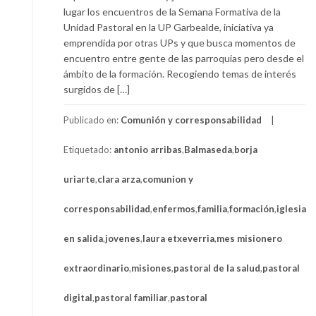
lugar los encuentros de la Semana Formativa de la
Unidad Pastoral en la UP Garbealde, iniciativa ya
emprendida por otras UPs y que busca momentos de
encuentro entre gente de las parroquias pero desde el
ámbito de la formación. Recogiendo temas de interés
surgidos de […]
Publicado en:
Comunión y corresponsabilidad
Etiquetado:
antonio arribas
,
Balmaseda
,
borja
uriarte
,
clara arza
,
comunion y
corresponsabilidad
,
enfermos
,
familia
,
formación
,
iglesia
en salida
,
jovenes
,
laura etxeverria
,
mes misionero
extraordinario
,
misiones
,
pastoral de la salud
,
pastoral
digital
,
pastoral familiar
,
pastoral