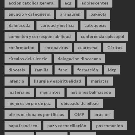
accion catolica general
acg
adolescentes
anuncio y catequesis
aranguren
bakeola
Balmaseda
caridad y justicia
catequesis
comunion y corresponsabilidad
conferencia episcopal
confirmacion
coronavirus
cuaresma
Cáritas
círculos del silencio
delegacion diocesana
diocesis
familia
fano
formación
idtp
infancia
liturgia y espiritualidad
maristas
materiales
migrantes
misiones balmaseda
mujeres en pie de paz
obispado de bilbao
obras misionales pontificias
OMP
oración
papa francisco
paz y reconciliación
poscomunion